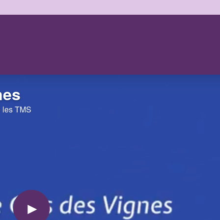
nes
e les TMS