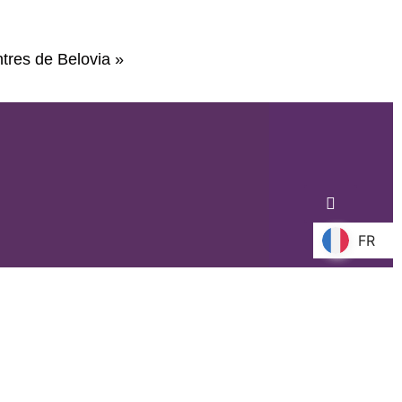
tres de Belovia »
FR
FR