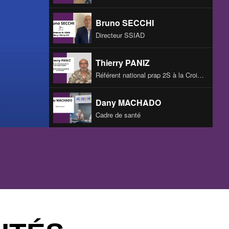
Bruno SECCHI
Directeur SSIAD
Thierry PANIZ
Référent national prap 2S à la Croix Rouge française
Dany MACHADO
Cadre de santé
Lidye KILLOFFER
Cadre de santé
Belovia Ombistocking
Fédération ADMR 21